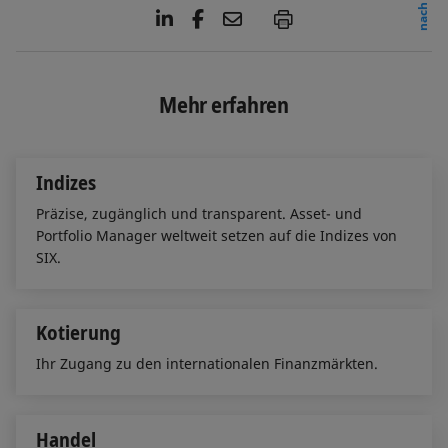
L
F
E
P
i
a
m
n
c
a
k
e
i
e
b
l
Mehr erfahren
d
o
I
o
n
k
Indizes
Präzise, zugänglich und transparent. Asset- und
Portfolio Manager weltweit setzen auf die Indizes von
SIX.
Kotierung
Ihr Zugang zu den internationalen Finanzmärkten.
Handel