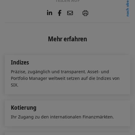
TEILEN AUF
nach oben
L
F
E
P
i
a
m
n
c
a
k
e
i
e
b
l
Mehr erfahren
d
o
I
o
n
k
Indizes
Präzise, zugänglich und transparent. Asset- und
Portfolio Manager weltweit setzen auf die Indizes von
SIX.
Kotierung
Ihr Zugang zu den internationalen Finanzmärkten.