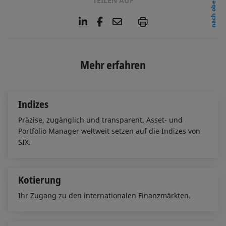
TEILEN AUF
nach oben
L
F
E
P
i
a
m
n
c
a
k
e
i
e
b
l
Mehr erfahren
d
o
I
o
n
k
Indizes
Präzise, zugänglich und transparent. Asset- und
Portfolio Manager weltweit setzen auf die Indizes von
SIX.
Kotierung
Ihr Zugang zu den internationalen Finanzmärkten.