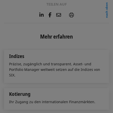
TEILEN AUF
nach oben
L
F
E
P
i
a
m
n
c
a
k
e
i
e
b
l
Mehr erfahren
d
o
I
o
n
k
Indizes
Präzise, zugänglich und transparent. Asset- und
Portfolio Manager weltweit setzen auf die Indizes von
SIX.
Kotierung
Ihr Zugang zu den internationalen Finanzmärkten.