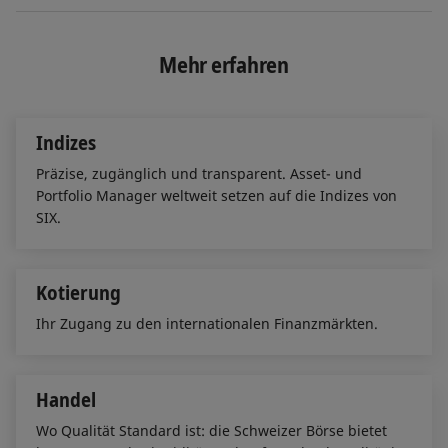
n
c
a
k
e
i
e
b
l
Mehr erfahren
d
o
I
o
n
k
Indizes
Präzise, zugänglich und transparent. Asset- und
Portfolio Manager weltweit setzen auf die Indizes von
SIX.
Kotierung
Ihr Zugang zu den internationalen Finanzmärkten.
Handel
Wo Qualität Standard ist: die Schweizer Börse bietet