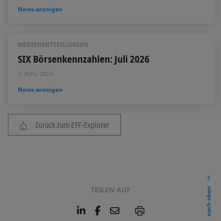
News anzeigen
MEDIENMITTEILUNGEN
SIX Börsenkennzahlen: Juli 2026
3. AUG. 2026
News anzeigen
Zurück zum ETF-Explorer
TEILEN AUF
nach oben
L
F
E
P
i
a
m