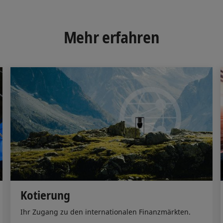
k
e
i
e
b
l
d
o
Mehr erfahren
I
o
n
k
Kotierung
Ihr Zugang zu den internationalen Finanzmärkten.