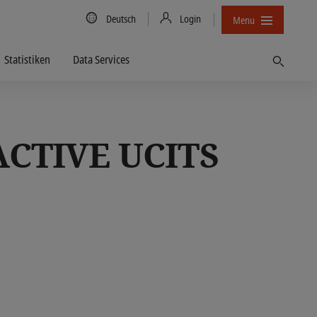
Country/Language
Deutsch
Login
Menu
Statistiken
Data Services
Finden
CTIVE UCITS