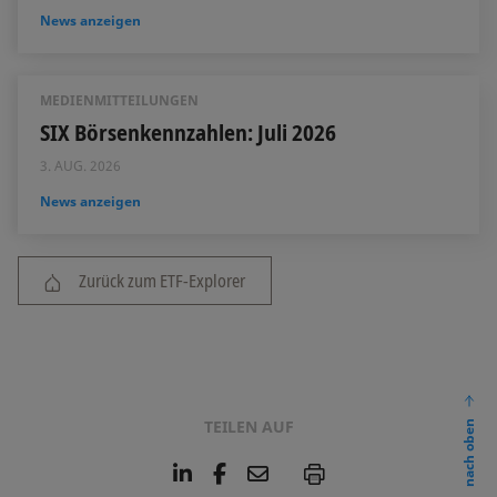
News anzeigen
MEDIENMITTEILUNGEN
SIX Börsenkennzahlen: Juli 2026
3. AUG. 2026
News anzeigen
Zurück zum ETF-Explorer
TEILEN AUF
nach oben
L
F
E
P
i
a
m