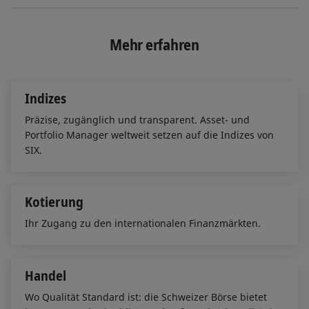
n
c
a
k
e
i
e
b
l
Mehr erfahren
d
o
I
o
n
k
Indizes
Präzise, zugänglich und transparent. Asset- und
Portfolio Manager weltweit setzen auf die Indizes von
SIX.
Kotierung
Ihr Zugang zu den internationalen Finanzmärkten.
Handel
Wo Qualität Standard ist: die Schweizer Börse bietet