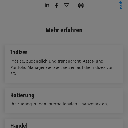
L
F
E
P
i
a
m
n
c
a
k
e
i
e
b
l
Mehr erfahren
d
o
I
o
n
k
Indizes
Präzise, zugänglich und transparent. Asset- und
Portfolio Manager weltweit setzen auf die Indizes von
SIX.
Kotierung
Ihr Zugang zu den internationalen Finanzmärkten.
Handel