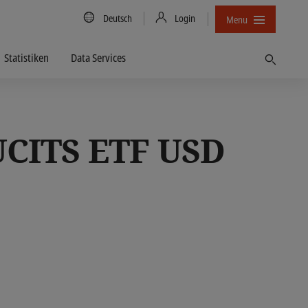
Country/Language
Deutsch
Login
Menu
Statistiken
Data Services
Finden
UCITS ETF USD