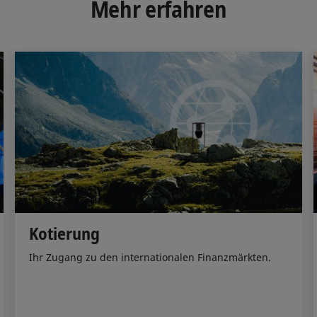
Mehr erfahren
I
o
n
k
Kotierung
Ihr Zugang zu den internationalen Finanzmärkten.