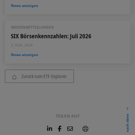
News anzeigen
MEDIENMITTEILUNGEN
SIX Börsenkennzahlen: Juli 2026
3. AUG. 2026
News anzeigen
Zurück zum ETF-Explorer
TEILEN AUF
nach oben
L
F
E
P
i
a
m