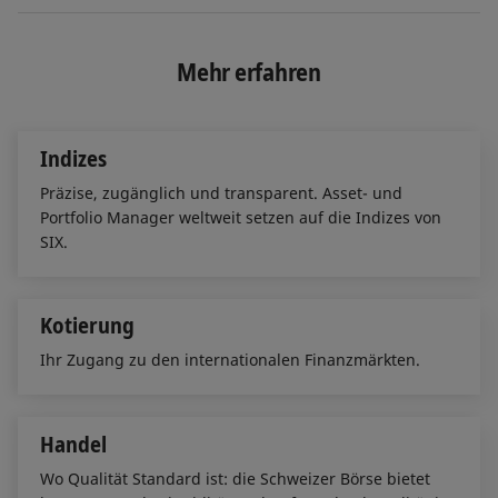
n
c
a
k
e
i
e
b
l
Mehr erfahren
d
o
I
o
n
k
Indizes
Präzise, zugänglich und transparent. Asset- und
Portfolio Manager weltweit setzen auf die Indizes von
SIX.
Kotierung
Ihr Zugang zu den internationalen Finanzmärkten.
Handel
Wo Qualität Standard ist: die Schweizer Börse bietet