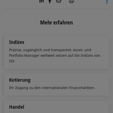
L
F
E
P
i
a
m
n
c
a
k
e
i
e
b
l
Mehr erfahren
d
o
I
o
n
k
Indizes
Präzise, zugänglich und transparent. Asset- und
Portfolio Manager weltweit setzen auf die Indizes von
SIX.
Kotierung
Ihr Zugang zu den internationalen Finanzmärkten.
Handel