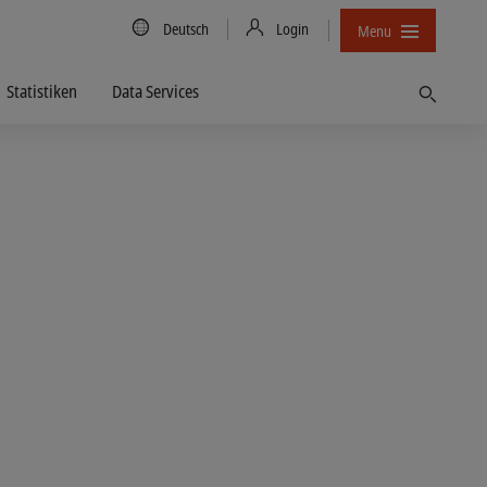
Country/Language
Deutsch
Login
Menu
Statistiken
Data Services
Finden