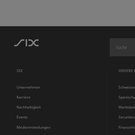
SIX
UNSERE 
Unternehmen
Schweize
Karriere
Spanisch
Nachhaltigkeit
Marktdat
Events
Securitie
Medienmitteilungen
Finanzinf