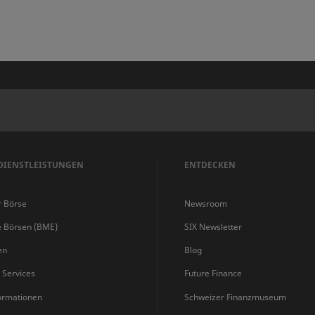
DIENSTLEISTUNGEN
ENTDECKEN
r Börse
Newsroom
e Börsen (BME)
SIX Newsletter
en
Blog
s Services
Future Finance
ormationen
Schweizer Finanzmuseum