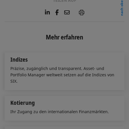
TEILEN AUF
nach oben
L
F
E
P
i
a
m
n
c
a
k
e
i
e
b
l
Mehr erfahren
d
o
I
o
n
k
Indizes
Präzise, zugänglich und transparent. Asset- und
Portfolio Manager weltweit setzen auf die Indizes von
SIX.
Kotierung
Ihr Zugang zu den internationalen Finanzmärkten.