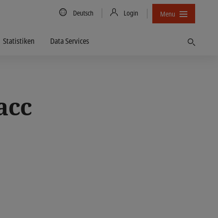
Country/Language
Deutsch
Login
Menu
Statistiken
Data Services
Finden
acc