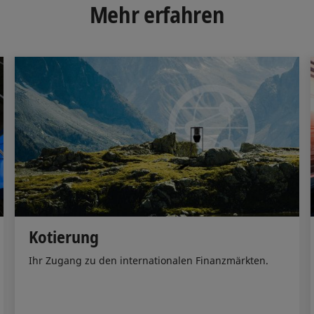
d
o
Mehr erfahren
I
o
n
k
Kotierung
Ihr Zugang zu den internationalen Finanzmärkten.