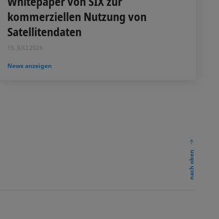
Whitepaper von SIX zur
kommerziellen Nutzung von
Satellitendaten
15. JULI 2026
News anzeigen
nach oben