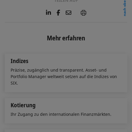
TEILEN AUF
nach oben
L
F
E
P
i
a
m
n
c
a
k
e
i
e
b
l
Mehr erfahren
d
o
I
o
n
k
Indizes
Präzise, zugänglich und transparent. Asset- und
Portfolio Manager weltweit setzen auf die Indizes von
SIX.
Kotierung
Ihr Zugang zu den internationalen Finanzmärkten.