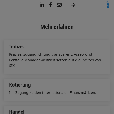
L
F
E
P
i
a
m
n
c
a
k
e
i
e
b
l
Mehr erfahren
d
o
I
o
n
k
Indizes
Präzise, zugänglich und transparent. Asset- und
Portfolio Manager weltweit setzen auf die Indizes von
SIX.
Kotierung
Ihr Zugang zu den internationalen Finanzmärkten.
Handel