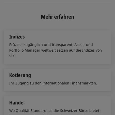
n
c
a
k
e
i
e
b
l
Mehr erfahren
d
o
I
o
n
k
Indizes
Präzise, zugänglich und transparent. Asset- und
Portfolio Manager weltweit setzen auf die Indizes von
SIX.
Kotierung
Ihr Zugang zu den internationalen Finanzmärkten.
Handel
Wo Qualität Standard ist: die Schweizer Börse bietet