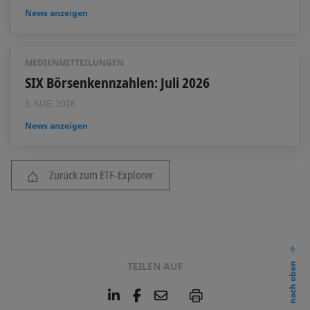
News anzeigen
MEDIENMITTEILUNGEN
SIX Börsenkennzahlen: Juli 2026
3. AUG. 2026
News anzeigen
Zurück zum ETF-Explorer
TEILEN AUF
nach oben
L
F
E
P
i
a
m