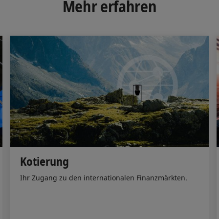
Mehr erfahren
I
o
n
k
Kotierung
Ihr Zugang zu den internationalen Finanzmärkten.