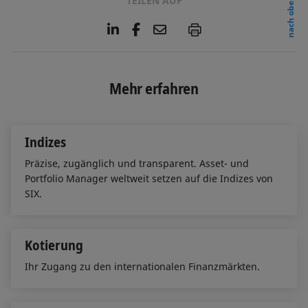
TEILEN AUF
nach oben
L
F
E
P
i
a
m
n
c
a
k
e
i
e
b
l
Mehr erfahren
d
o
I
o
n
k
Indizes
Präzise, zugänglich und transparent. Asset- und
Portfolio Manager weltweit setzen auf die Indizes von
SIX.
Kotierung
Ihr Zugang zu den internationalen Finanzmärkten.