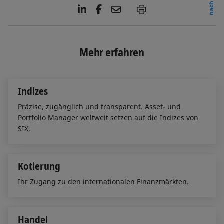
L
F
E
P
i
a
m
n
c
a
k
e
i
e
b
l
Mehr erfahren
d
o
I
o
n
k
Indizes
Präzise, zugänglich und transparent. Asset- und
Portfolio Manager weltweit setzen auf die Indizes von
SIX.
Kotierung
Ihr Zugang zu den internationalen Finanzmärkten.
Handel