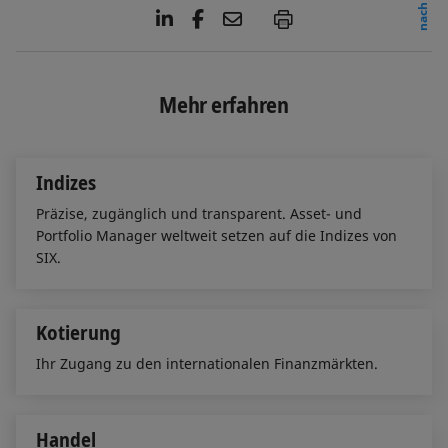
L
F
E
P
i
a
m
n
c
a
k
e
i
e
b
l
Mehr erfahren
d
o
I
o
n
k
Indizes
Präzise, zugänglich und transparent. Asset- und
Portfolio Manager weltweit setzen auf die Indizes von
SIX.
Kotierung
Ihr Zugang zu den internationalen Finanzmärkten.
Handel