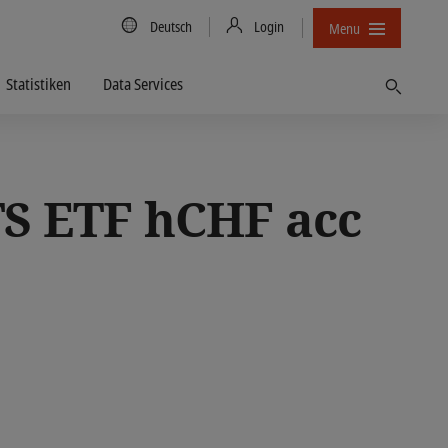
Country/Language
Deutsch
Login
Menu
Statistiken
Data Services
Finden
S ETF hCHF acc