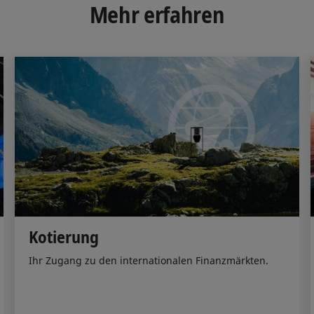
d
o
Mehr erfahren
I
o
n
k
Kotierung
Ihr Zugang zu den internationalen Finanzmärkten.