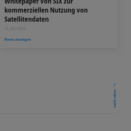
Whitepaper von SIX zur
kommerziellen Nutzung von
Satellitendaten
15. JULI 2026
News anzeigen
nach oben