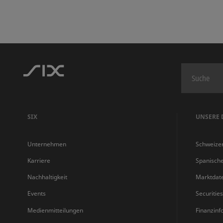
SIX
UNSERE 
Unternehmen
Schweize
Karriere
Spanisch
Nachhaltigkeit
Marktdat
Events
Securitie
Medienmitteilungen
Finanzinf