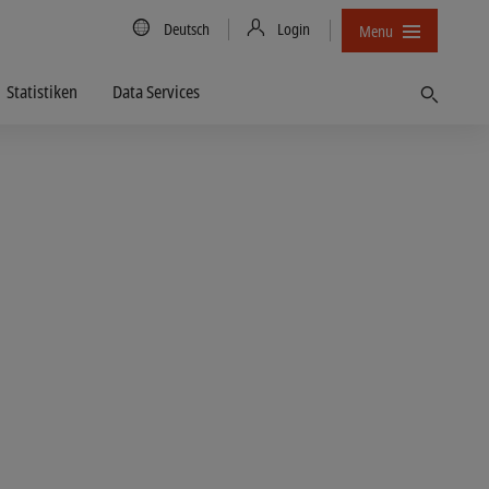
Country/Language
Deutsch
Login
Menu
Statistiken
Data Services
Finden