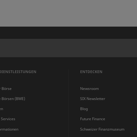
DIENSTLEISTUNGEN
ENTDECKEN
r Börse
Newsroom
e Börsen (BME)
SIX Newsletter
en
Blog
s Services
Future Finance
ormationen
Schweizer Finanzmuseum