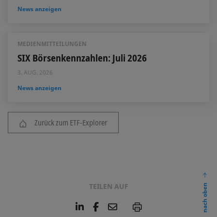
News anzeigen
MEDIENMITTEILUNGEN
SIX Börsenkennzahlen: Juli 2026
3. AUG. 2026
News anzeigen
Zurück zum ETF-Explorer
TEILEN AUF
nach oben
L
F
E
P
i
a
m