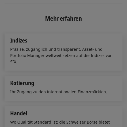
n
c
a
k
e
i
e
b
l
Mehr erfahren
d
o
I
o
n
k
Indizes
Präzise, zugänglich und transparent. Asset- und
Portfolio Manager weltweit setzen auf die Indizes von
SIX.
Kotierung
Ihr Zugang zu den internationalen Finanzmärkten.
Handel
Wo Qualität Standard ist: die Schweizer Börse bietet