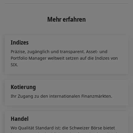
n
c
a
k
e
i
e
b
l
Mehr erfahren
d
o
I
o
n
k
Indizes
Präzise, zugänglich und transparent. Asset- und
Portfolio Manager weltweit setzen auf die Indizes von
SIX.
Kotierung
Ihr Zugang zu den internationalen Finanzmärkten.
Handel
Wo Qualität Standard ist: die Schweizer Börse bietet