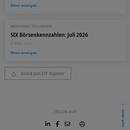
News anzeigen
MEDIENMITTEILUNGEN
SIX Börsenkennzahlen: Juli 2026
3. AUG. 2026
News anzeigen
Zurück zum ETF-Explorer
TEILEN AUF
nach oben
L
F
E
P
i
a
m