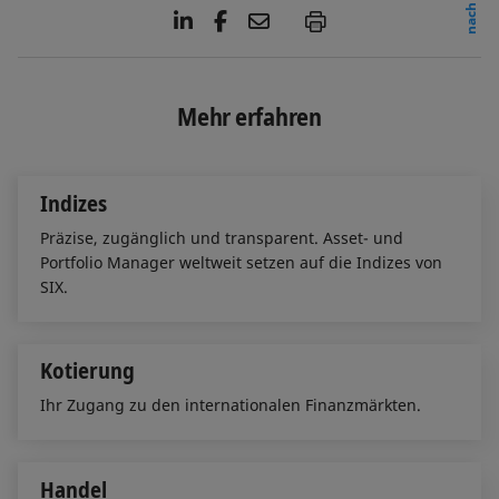
L
F
E
P
i
a
m
n
c
a
k
e
i
e
b
l
Mehr erfahren
d
o
I
o
n
k
Indizes
Präzise, zugänglich und transparent. Asset- und
Portfolio Manager weltweit setzen auf die Indizes von
SIX.
Kotierung
Ihr Zugang zu den internationalen Finanzmärkten.
Handel