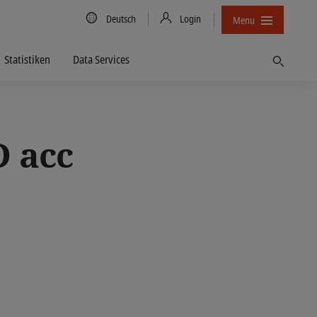
Country/Language
Deutsch
Login
Menu
Statistiken
Data Services
Finden
 acc