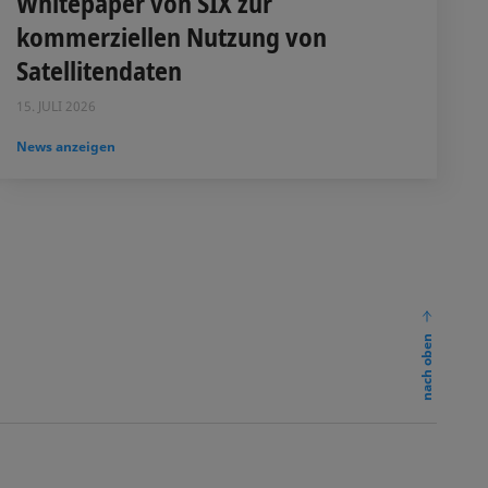
Whitepaper von SIX zur
kommerziellen Nutzung von
Satellitendaten
15. JULI 2026
News anzeigen
nach oben