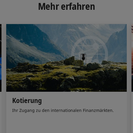
d
o
Mehr erfahren
I
o
n
k
Kotierung
Ihr Zugang zu den internationalen Finanzmärkten.