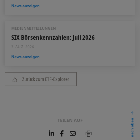
News anzeigen
MEDIENMITTEILUNGEN
SIX Börsenkennzahlen: Juli 2026
3. AUG. 2026
News anzeigen
Zurück zum ETF-Explorer
TEILEN AUF
nach oben
L
F
E
P
i
a
m