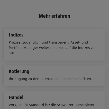
n
c
a
k
e
i
e
b
l
Mehr erfahren
d
o
I
o
n
k
Indizes
Präzise, zugänglich und transparent. Asset- und
Portfolio Manager weltweit setzen auf die Indizes von
SIX.
Kotierung
Ihr Zugang zu den internationalen Finanzmärkten.
Handel
Wo Qualität Standard ist: die Schweizer Börse bietet