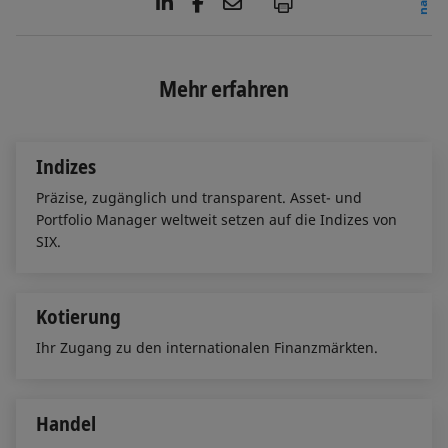
L
F
E
P
i
a
m
n
c
a
k
e
i
e
b
l
Mehr erfahren
d
o
I
o
n
k
Indizes
Präzise, zugänglich und transparent. Asset- und
Portfolio Manager weltweit setzen auf die Indizes von
SIX.
Kotierung
Ihr Zugang zu den internationalen Finanzmärkten.
Handel