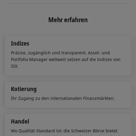
n
c
a
k
e
i
e
b
l
Mehr erfahren
d
o
I
o
n
k
Indizes
Präzise, zugänglich und transparent. Asset- und
Portfolio Manager weltweit setzen auf die Indizes von
SIX.
Kotierung
Ihr Zugang zu den internationalen Finanzmärkten.
Handel
Wo Qualität Standard ist: die Schweizer Börse bietet