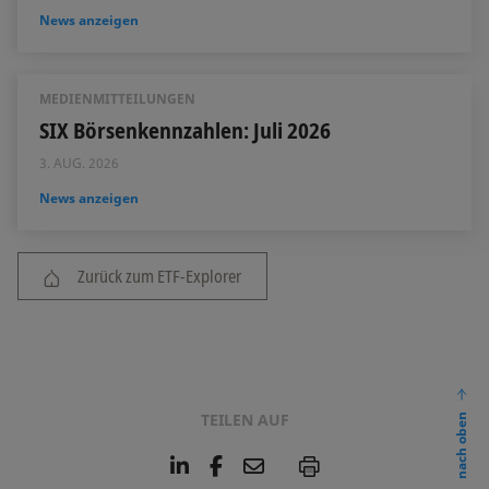
News anzeigen
MEDIENMITTEILUNGEN
SIX Börsenkennzahlen: Juli 2026
3. AUG. 2026
News anzeigen
Zurück zum ETF-Explorer
TEILEN AUF
nach oben
L
F
E
P
i
a
m