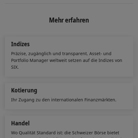
n
c
a
k
e
i
e
b
l
Mehr erfahren
d
o
I
o
n
k
Indizes
Präzise, zugänglich und transparent. Asset- und
Portfolio Manager weltweit setzen auf die Indizes von
SIX.
Kotierung
Ihr Zugang zu den internationalen Finanzmärkten.
Handel
Wo Qualität Standard ist: die Schweizer Börse bietet