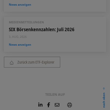
News anzeigen
MEDIENMITTEILUNGEN
SIX Börsenkennzahlen: Juli 2026
3. AUG. 2026
News anzeigen
Zurück zum ETF-Explorer
TEILEN AUF
nach oben
L
F
E
P
i
a
m