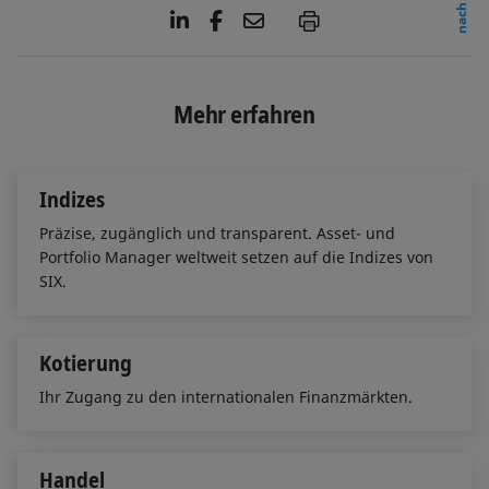
L
F
E
P
i
a
m
n
c
a
k
e
i
e
b
l
Mehr erfahren
d
o
I
o
n
k
Indizes
Präzise, zugänglich und transparent. Asset- und
Portfolio Manager weltweit setzen auf die Indizes von
SIX.
Kotierung
Ihr Zugang zu den internationalen Finanzmärkten.
Handel