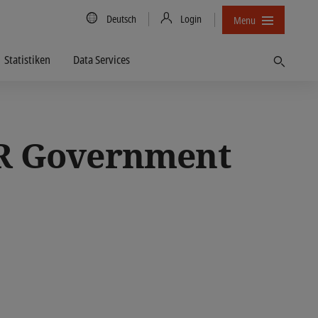
Country/Language
Deutsch
Login
Menu
Statistiken
Data Services
Finden
UR Government