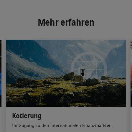
k
e
i
e
b
l
d
o
Mehr erfahren
I
o
n
k
Kotierung
Ihr Zugang zu den internationalen Finanzmärkten.