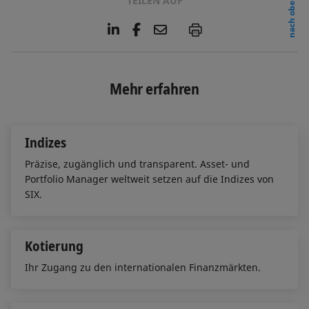
TEILEN AUF
nach oben
L
F
E
P
i
a
m
n
c
a
k
e
i
e
b
l
Mehr erfahren
d
o
I
o
n
k
Indizes
Präzise, zugänglich und transparent. Asset- und
Portfolio Manager weltweit setzen auf die Indizes von
SIX.
Kotierung
Ihr Zugang zu den internationalen Finanzmärkten.