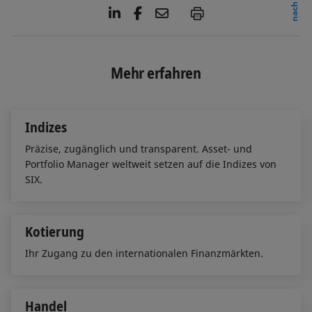
L
F
E
P
i
a
m
n
c
a
k
e
i
e
b
l
Mehr erfahren
d
o
I
o
n
k
Indizes
Präzise, zugänglich und transparent. Asset- und
Portfolio Manager weltweit setzen auf die Indizes von
SIX.
Kotierung
Ihr Zugang zu den internationalen Finanzmärkten.
Handel