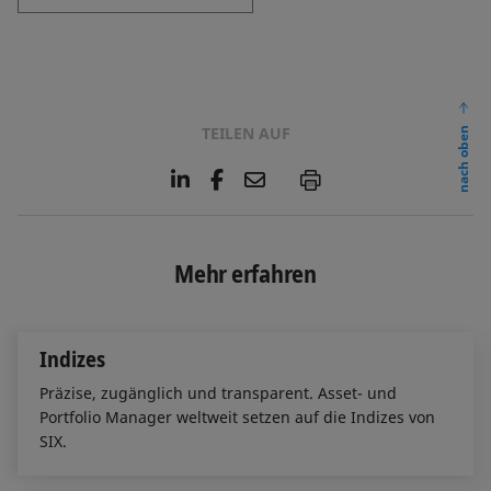
TEILEN AUF
nach oben
L
F
E
P
i
a
m
n
c
a
k
e
i
e
b
l
Mehr erfahren
d
o
I
o
n
k
Indizes
Präzise, zugänglich und transparent. Asset- und
Portfolio Manager weltweit setzen auf die Indizes von
SIX.