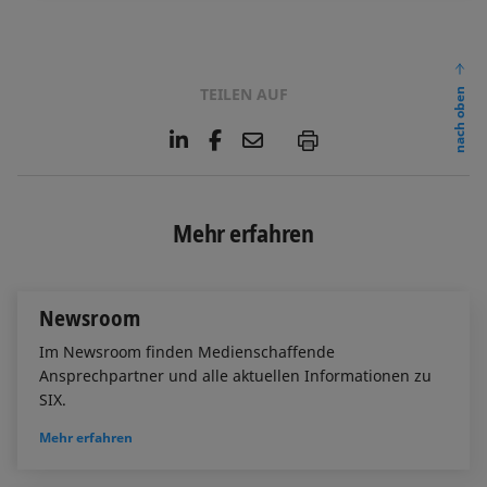
TEILEN AUF
nach oben
L
F
E
P
i
a
m
n
c
a
k
e
i
e
b
l
Mehr erfahren
d
o
I
o
n
k
Newsroom
Im Newsroom finden Medienschaffende
Ansprechpartner und alle aktuellen Informationen zu
SIX.
Mehr erfahren