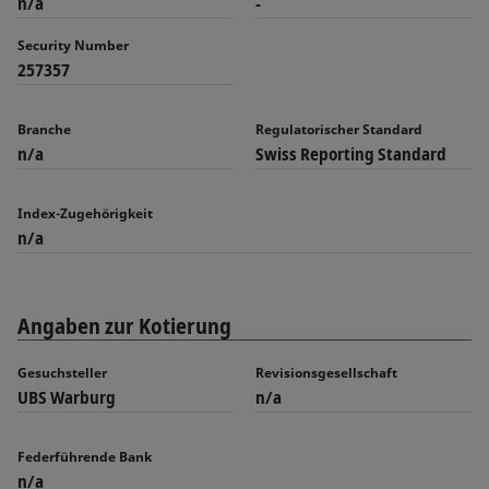
n/a
-
Security Number
257357
Branche
Regulatorischer Standard
n/a
Swiss Reporting Standard
Index-Zugehörigkeit
n/a
Angaben zur Kotierung
Gesuchsteller
Revisionsgesellschaft
UBS Warburg
n/a
Federführende Bank
n/a