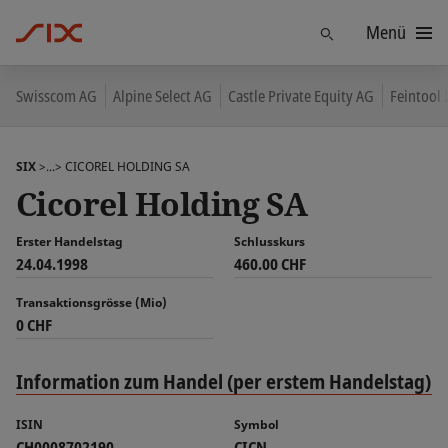
Menü
Finden
Swisscom AG
Alpine Select AG
Castle Private Equity AG
Feintool 
SIX
>...>
CICOREL HOLDING SA
Cicorel Holding SA
Erster Handelstag
Schlusskurs
24.04.1998
460.00 CHF
Transaktionsgrösse (Mio)
0 CHF
Information zum Handel (per erstem Handelstag)
ISIN
Symbol
CH0008702190
CICN