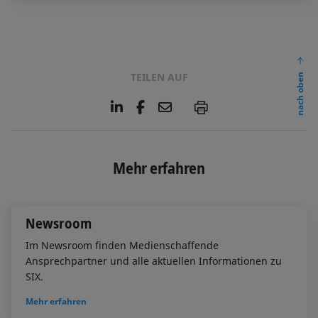
TEILEN AUF
nach oben
L
F
E
P
i
a
m
n
c
a
k
e
i
e
b
l
Mehr erfahren
d
o
I
o
n
k
Newsroom
Im Newsroom finden Medienschaffende
Ansprechpartner und alle aktuellen Informationen zu
SIX.
Mehr erfahren