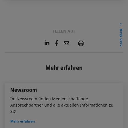
TEILEN AUF
nach oben
L
F
E
P
i
a
m
n
c
a
k
e
i
e
b
l
Mehr erfahren
d
o
I
o
n
k
Newsroom
Im Newsroom finden Medienschaffende
Ansprechpartner und alle aktuellen Informationen zu
SIX.
Mehr erfahren