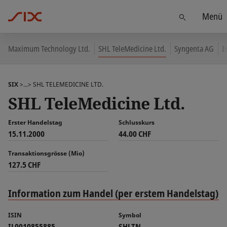
Menü
Finden
Maximum Technology Ltd.
SHL TeleMedicine Ltd.
Syngenta AG
I
SIX
>...>
SHL TELEMEDICINE LTD.
SHL TeleMedicine Ltd.
Erster Handelstag
Schlusskurs
15.11.2000
44.00 CHF
Transaktionsgrösse (Mio)
127.5 CHF
Information zum Handel (per erstem Handelstag)
ISIN
Symbol
IL0010855885
SHLTN