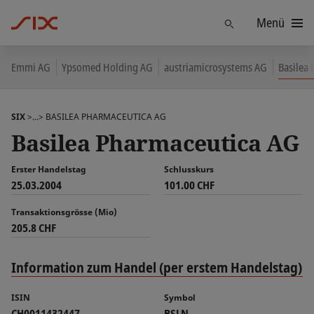
Menü
Finden
Emmi AG
Ypsomed Holding AG
austriamicrosystems AG
Basilea
SIX
>...>
BASILEA PHARMACEUTICA AG
Basilea Pharmaceutica AG
Erster Handelstag
Schlusskurs
25.03.2004
101.00 CHF
Transaktionsgrösse (Mio)
205.8 CHF
Information zum Handel (per erstem Handelstag)
ISIN
Symbol
CH0011432447
BSLN