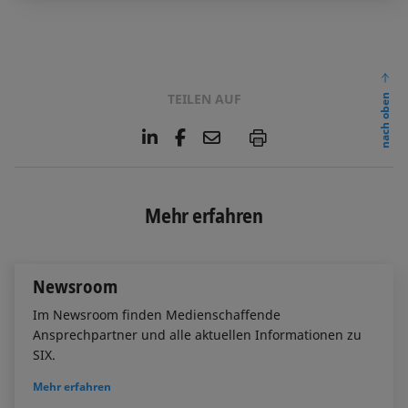
TEILEN AUF
nach oben
L
F
E
P
i
a
m
n
c
a
k
e
i
e
b
l
Mehr erfahren
d
o
I
o
n
k
Newsroom
Im Newsroom finden Medienschaffende
Ansprechpartner und alle aktuellen Informationen zu
SIX.
Mehr erfahren