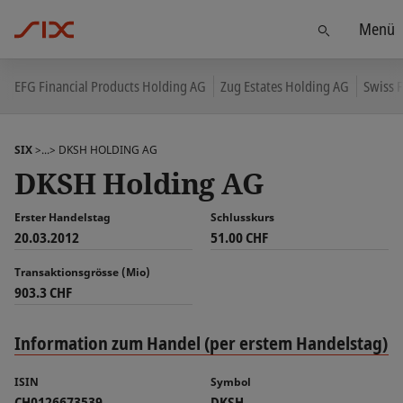
Menü
Finden
EFG Financial Products Holding AG
Zug Estates Holding AG
Swiss 
SIX
>...>
DKSH HOLDING AG
DKSH Holding AG
Erster Handelstag
Schlusskurs
20.03.2012
51.00 CHF
Transaktionsgrösse (Mio)
903.3 CHF
Information zum Handel (per erstem Handelstag)
ISIN
Symbol
CH0126673539
DKSH