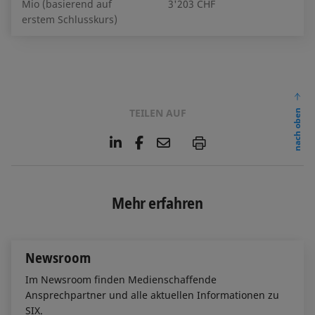
Mio (basierend auf
3'203 CHF
erstem Schlusskurs)
TEILEN AUF
nach oben
L
F
E
P
i
a
m
n
c
a
k
e
i
e
b
l
Mehr erfahren
d
o
I
o
n
k
Newsroom
Im Newsroom finden Medienschaffende
Ansprechpartner und alle aktuellen Informationen zu
SIX.