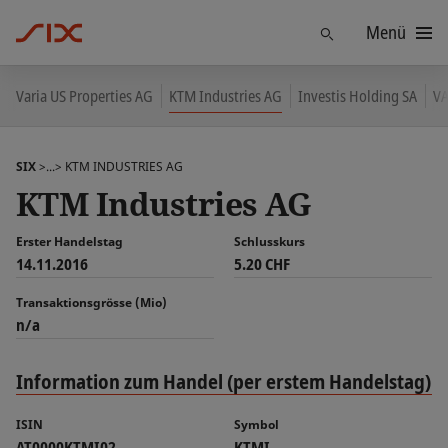
Menü
Finden
Varia US Properties AG
KTM Industries AG
Investis Holding SA
VA
SIX
>...>
KTM INDUSTRIES AG
KTM Industries AG
Erster Handelstag
Schlusskurs
14.11.2016
5.20 CHF
Transaktionsgrösse (Mio)
n/a
Information zum Handel (per erstem Handelstag)
ISIN
Symbol
AT0000KTMI02
KTMI