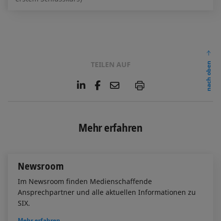
TEILEN AUF
nach oben
L
F
E
P
i
a
m
n
c
a
k
e
i
e
b
l
Mehr erfahren
d
o
I
o
n
k
Newsroom
Im Newsroom finden Medienschaffende
Ansprechpartner und alle aktuellen Informationen zu
SIX.
Mehr erfahren