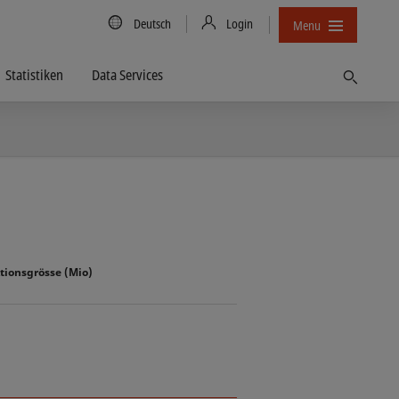
Country/Language
Deutsch
Login
Menu
Statistiken
Data Services
Finden
tionsgrösse (Mio)