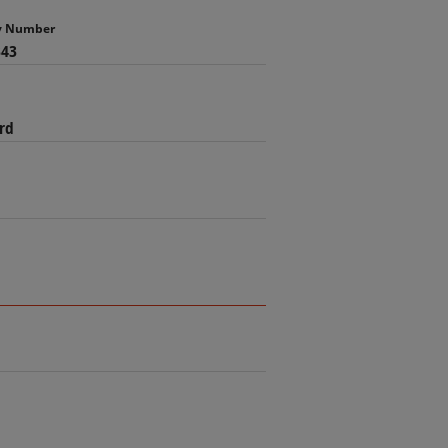
ty Number
343
rd