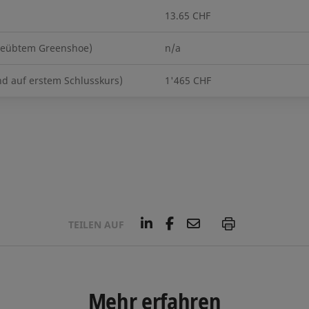
13.65 CHF
sgeübtem Greenshoe)
n/a
nd auf erstem Schlusskurs)
1'465 CHF
L
F
E
P
TEILEN AUF
i
a
m
n
c
a
k
e
i
e
b
l
d
o
Mehr erfahren
I
o