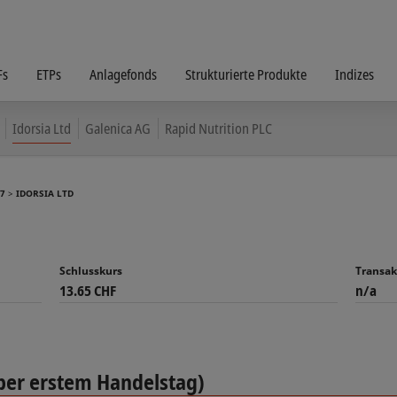
Fs
ETPs
Anlagefonds
Strukturierte Produkte
Indizes
Idorsia Ltd
Galenica AG
Rapid Nutrition PLC
7
IDORSIA LTD
Schlusskurs
Transak
13.65 CHF
n/a
per erstem Handelstag)