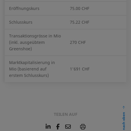
Eröffnungskurs
75.00 CHF
Schlusskurs
75.22 CHF
Transaktionsgrösse in Mio
(inkl. ausgeübtem
270 CHF
Greenshoe)
Marktkapitalisierung in
Mio (basierend auf
1'691 CHF
erstem Schlusskurs)
TEILEN AUF
nach oben
L
F
E
P