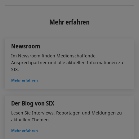
i
a
m
n
c
a
k
e
i
e
b
l
Mehr erfahren
d
o
I
o
n
k
Newsroom
Im Newsroom finden Medienschaffende
Ansprechpartner und alle aktuellen Informationen zu
SIX.
Mehr erfahren
Der Blog von SIX
Lesen Sie Interviews, Reportagen und Meldungen zu
aktuellen Themen.
Mehr erfahren