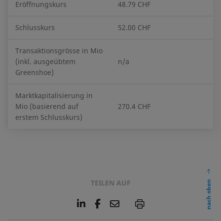
Eröffnungskurs
48.79 CHF
Schlusskurs
52.00 CHF
Transaktionsgrösse in Mio
(inkl. ausgeübtem
n/a
Greenshoe)
Marktkapitalisierung in
Mio (basierend auf
270.4 CHF
erstem Schlusskurs)
TEILEN AUF
nach oben
L
F
E
P
i
a
m