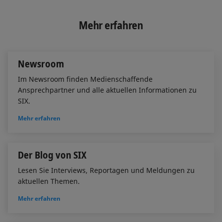
n
c
a
k
e
i
e
b
l
Mehr erfahren
d
o
I
o
n
k
Newsroom
Im Newsroom finden Medienschaffende
Ansprechpartner und alle aktuellen Informationen zu
SIX.
Mehr erfahren
Der Blog von SIX
Lesen Sie Interviews, Reportagen und Meldungen zu
aktuellen Themen.
Mehr erfahren