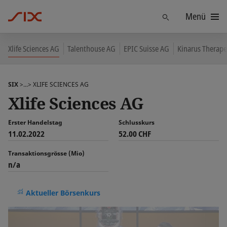
Menü
Finden
Xlife Sciences AG
Talenthouse AG
EPIC Suisse AG
Kinarus Therape
SIX
>...>
XLIFE SCIENCES AG
Xlife Sciences AG
Erster Handelstag
Schlusskurs
11.02.2022
52.00 CHF
Transaktionsgrösse (Mio)
n/a
Aktueller Börsenkurs