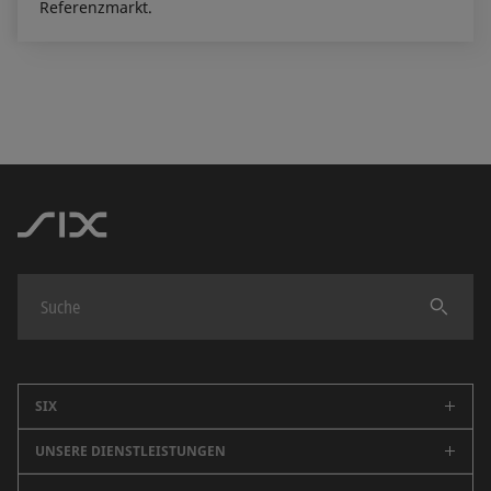
Referenzmarkt.
Finden
SIX
UNSERE DIENSTLEISTUNGEN
Unternehmen
Karriere