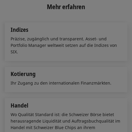
e
b
l
Mehr erfahren
d
o
I
o
n
k
Indizes
Präzise, zugänglich und transparent. Asset- und
Portfolio Manager weltweit setzen auf die Indizes von
SIX.
Kotierung
Ihr Zugang zu den internationalen Finanzmärkten.
Handel
Wo Qualität Standard ist: die Schweizer Börse bietet
herausragende Liquidität und Auftragsbuchqualität im
Handel mit Schweizer Blue Chips an ihrem