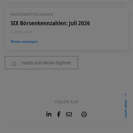
MEDIENMITTEILUNGEN
SIX Börsenkennzahlen: Juli 2026
3. AUG. 2026
News anzeigen
Zurück zum Aktien-Explorer
TEILEN AUF
nach oben
L
F
E
P
i
a
m
n
c
a
k
e
i