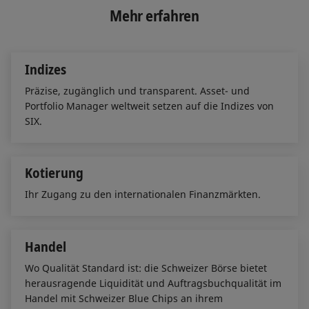
e
b
l
Mehr erfahren
d
o
I
o
n
k
Indizes
Präzise, zugänglich und transparent. Asset- und
Portfolio Manager weltweit setzen auf die Indizes von
SIX.
Kotierung
Ihr Zugang zu den internationalen Finanzmärkten.
Handel
Wo Qualität Standard ist: die Schweizer Börse bietet
herausragende Liquidität und Auftragsbuchqualität im
Handel mit Schweizer Blue Chips an ihrem