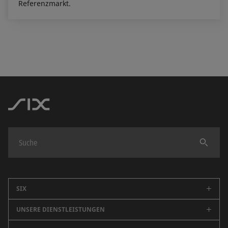
Referenzmarkt.
Finden
SIX
UNSERE DIENSTLEISTUNGEN
Unternehmen
Karriere