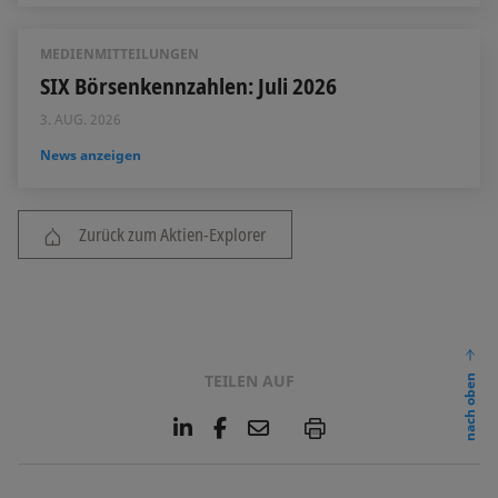
MEDIENMITTEILUNGEN
SIX Börsenkennzahlen: Juli 2026
3. AUG. 2026
News anzeigen
Zurück zum Aktien-Explorer
TEILEN AUF
nach oben
L
F
E
P
i
a
m
n
c
a
k
e
i