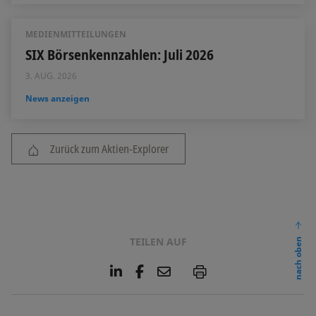
MEDIENMITTEILUNGEN
SIX Börsenkennzahlen: Juli 2026
3. AUG. 2026
News anzeigen
Zurück zum Aktien-Explorer
TEILEN AUF
nach oben
L
F
E
P
i
a
m
n
c
a
k
e
i