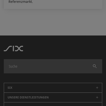
Referenzmarkt.
Finden
SIX
UNSERE DIENSTLEISTUNGEN
Unternehmen
Karriere