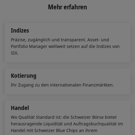
e
b
l
Mehr erfahren
d
o
I
o
n
k
Indizes
Präzise, zugänglich und transparent. Asset- und
Portfolio Manager weltweit setzen auf die Indizes von
SIX.
Kotierung
Ihr Zugang zu den internationalen Finanzmärkten.
Handel
Wo Qualität Standard ist: die Schweizer Börse bietet
herausragende Liquidität und Auftragsbuchqualität im
Handel mit Schweizer Blue Chips an ihrem