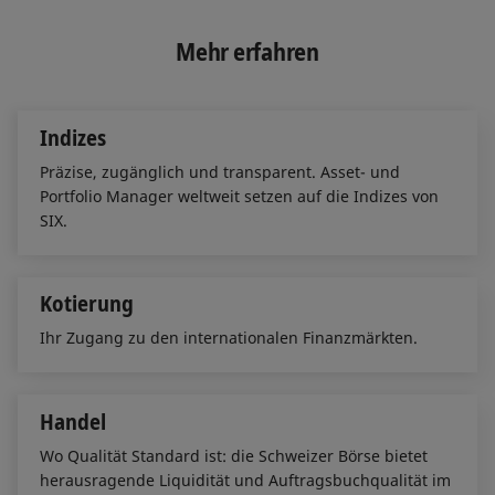
k
e
i
e
b
l
Mehr erfahren
d
o
I
o
n
k
Indizes
Präzise, zugänglich und transparent. Asset- und
Portfolio Manager weltweit setzen auf die Indizes von
SIX.
Kotierung
Ihr Zugang zu den internationalen Finanzmärkten.
Handel
Wo Qualität Standard ist: die Schweizer Börse bietet
herausragende Liquidität und Auftragsbuchqualität im