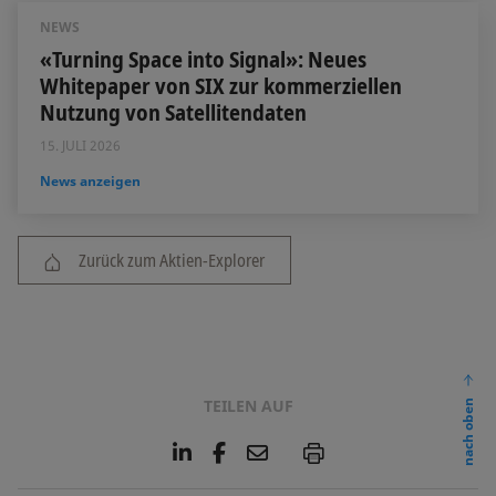
NEWS
«Turning Space into Signal»: Neues
Whitepaper von SIX zur kommerziellen
Nutzung von Satellitendaten
15. JULI 2026
News anzeigen
Zurück zum Aktien-Explorer
TEILEN AUF
nach oben
L
F
E
P
i
a
m
n
c
a