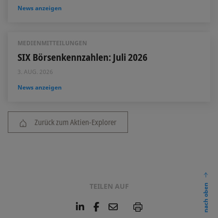
News anzeigen
MEDIENMITTEILUNGEN
SIX Börsenkennzahlen: Juli 2026
3. AUG. 2026
News anzeigen
Zurück zum Aktien-Explorer
TEILEN AUF
nach oben
L
F
E
P
i
a
m