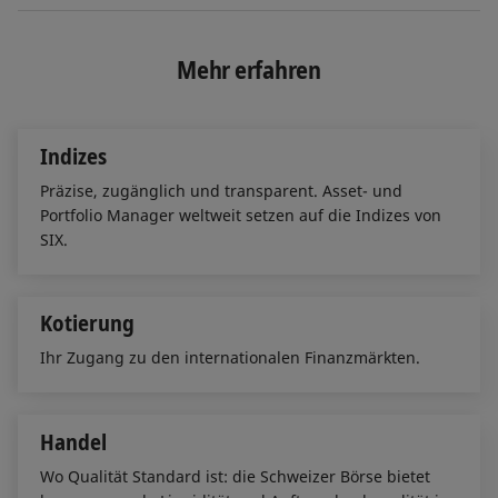
n
c
a
k
e
i
e
b
l
Mehr erfahren
d
o
I
o
n
k
Indizes
Präzise, zugänglich und transparent. Asset- und
Portfolio Manager weltweit setzen auf die Indizes von
SIX.
Kotierung
Ihr Zugang zu den internationalen Finanzmärkten.
Handel
Wo Qualität Standard ist: die Schweizer Börse bietet